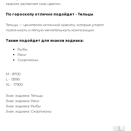
красота заставляет мир цвести».
По гороскопу отлично подойдет - Тельцы
Тельцы — ценителям истинной красоты, которые уловят
поэтичность и лёгкую мечтательность композиции.
Также подойдет для знаков зодиака:
Рыбы
Раки
Скорпионы
M - 8700
L - 13590
XL - 17900
Знак зодиака: Тельцы
Знак зодиака: Раки
Знак зодиака: Рыбы
Знак зодиака: Скорпионы