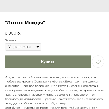
"Лотос Исиды"
8 900
р.
Размер
Купить
Исида — великая богиня материнства, магии и исцеления, чья
любовь воскресила Осириса из мёртвых. Её священным цветком
был лотос — символ возрождения, чистоты и солнечного света. В
этом букете пионовидные розы, подобно лотосам, раскрывают свои
нежные лепестки навстречу миру, а все оттенки розового — от
бледного до малинового — рассказывают историю о силе женского
сердца, способного исцелить любую рану.
Этот букет — идеальное послание для того, чтобы сказать: «Твоя