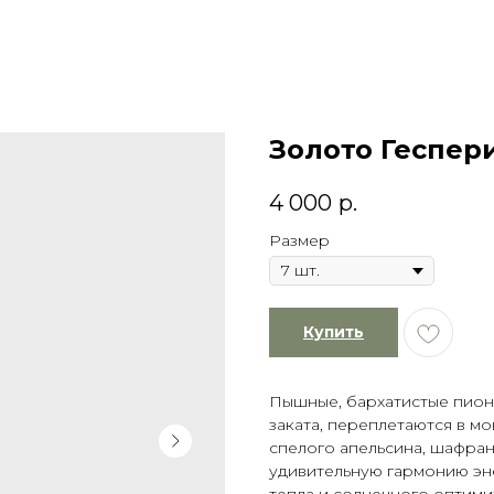
Золото Геспер
4 000
р.
Размер
Купить
Пышные, бархатистые пионо
заката, переплетаются в м
спелого апельсина, шафрана
удивительную гармонию эне