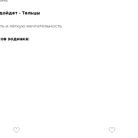
зма.
дойдет - Тельцы
ть и лёгкую мечтательность
ов зодиака: