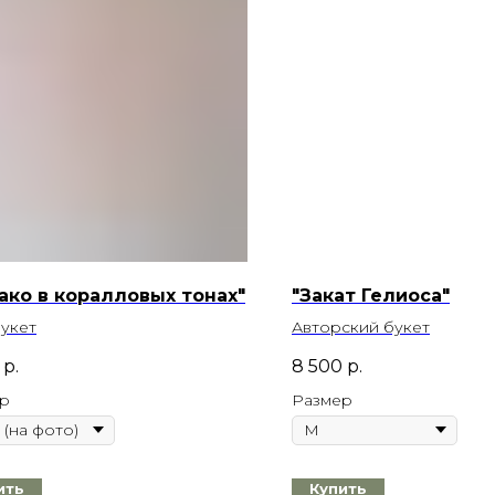
ако в коралловых тонах"
"Закат Гелиоса"
укет
Авторский букет
р.
8 500
р.
р
Размер
ить
Купить