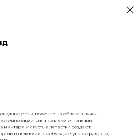
ид
видные розы, похожие на облака в лучах
онокомпозиции, сияя теплыми оттенками
 и янтаря. Их густые лепестки создают
ргии и нежности, пробуждая чувство радости,