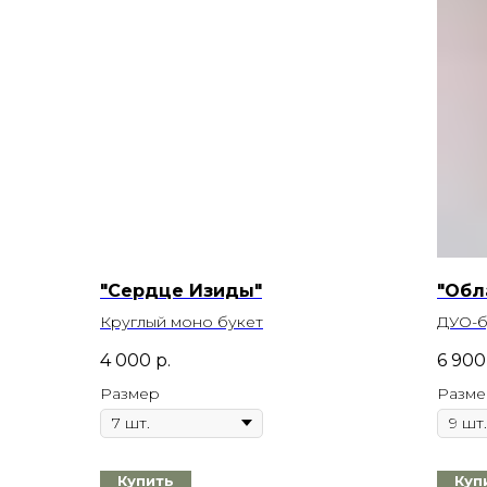
"Сердце Изиды"
"Обл
Круглый моно букет
ДУО-б
4 000
р.
6 900
Размер
Разме
Купить
Куп