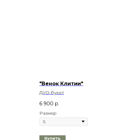
"Венок Клитии"
ДУО-букет
6 900
р.
Размер
Купить