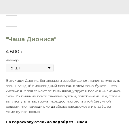
"Чаша Диониса"
4 800
р.
Размер
В эту чашу Дионис, бог экстаза и освобождения, налил самую суть
весны. Каждый пионовидный тюльпан в этом моно-букете — это
хмельная капля её нектара: пьянящая, упругая, полная жизненной
силы. Их пышные, почти тяжелые бутоны, подобные чашам, готовы
выплеснуть на вас аромат молодости, страсти и той безумной
радости, что приходит, когда сбрасываешь оковы и отдаёшься
моменту полностью
По гороскопу отлично подойдет - Овен