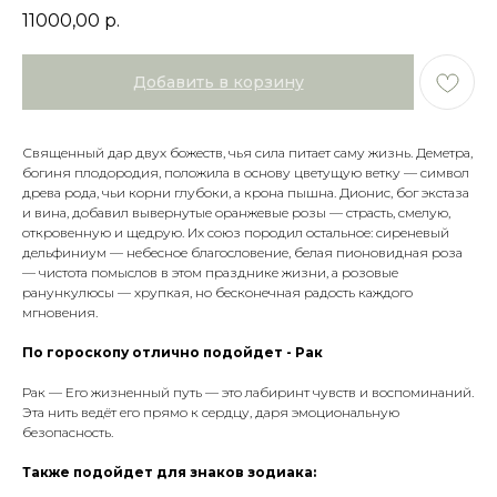
11000,00
р.
Добавить в корзину
Священный дар двух божеств, чья сила питает саму жизнь. Деметра,
богиня плодородия, положила в основу цветущую ветку — символ
древа рода, чьи корни глубоки, а крона пышна. Дионис, бог экстаза
и вина, добавил вывернутые оранжевые розы — страсть, смелую,
откровенную и щедрую. Их союз породил остальное: сиреневый
дельфиниум — небесное благословение, белая пионовидная роза
— чистота помыслов в этом празднике жизни, а розовые
ранункулюсы — хрупкая, но бесконечная радость каждого
мгновения.
По гороскопу отлично подойдет - Рак
Рак — Его жизненный путь — это лабиринт чувств и воспоминаний.
Эта нить ведёт его прямо к сердцу, даря эмоциональную
безопасность.
Также подойдет для знаков зодиака: